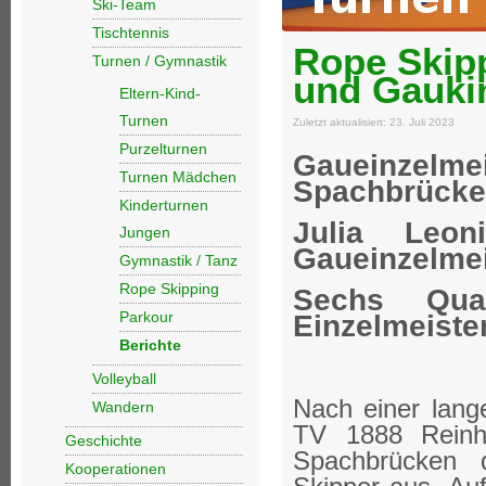
Ski-Team
Tischtennis
Rope Skip
Turnen / Gymnastik
und Gauki
Eltern-Kind-
Turnen
Zuletzt aktualisiert: 23. Juli 2023
Purzelturnen
Gaueinzelm
Turnen Mädchen
Spachbrück
Kinderturnen
Julia Leo
Jungen
Gaueinzelmei
Gymnastik / Tanz
Rope Skipping
Sechs Qual
Parkour
Einzelmeiste
Berichte
Volleyball
Nach einer lang
Wandern
TV 1888 Reinh
Geschichte
Spachbrücken 
Kooperationen