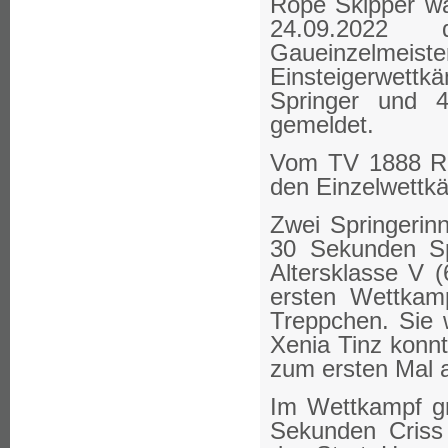
Rope Skipper w
24.09.2022
Gaueinzelmei
Einsteigerwett
Springer und 4
gemeldet.
Vom TV 1888 R
den Einzelwettkä
Zwei Springerin
30 Sekunden Sp
Altersklasse V (
ersten Wettkam
Treppchen. Sie 
Xenia Tinz konnte
zum ersten Mal 
Im Wettkampf g
Sekunden Criss