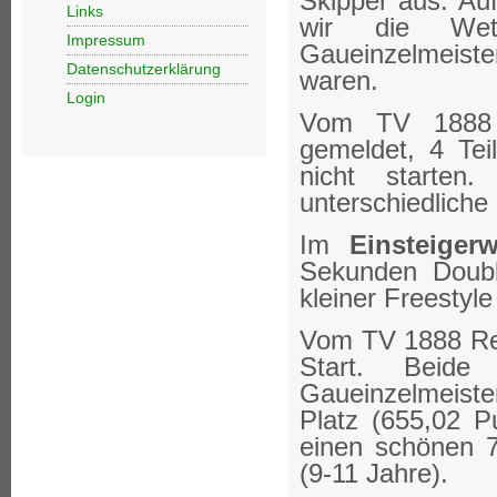
Skipper aus. Au
Links
wir die Wet
Impressum
Gaueinzelmeist
Datenschutzerklärung
waren.
Login
Vom TV 1888
gemeldet, 4 Tei
nicht starte
unterschiedliche 
Im
Einsteiger
Sekunden Doubl
kleiner Freestyl
Vom TV 1888 R
Start. Beid
Gaueinzelmeister
Platz (655,02 P
einen schönen 7
(9-11 Jahre).