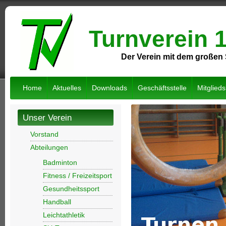
Turnverein 
Der Verein mit dem großen 
Home
Aktuelles
Downloads
Geschäftsstelle
Mitglied
Unser Verein
Vorstand
Abteilungen
Badminton
Fitness / Freizeitsport
Gesundheitssport
Handball
Leichtathletik